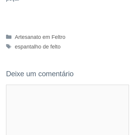
Categorias
Artesanato em Feltro
Tags
espantalho de felto
Deixe um comentário
Comentário