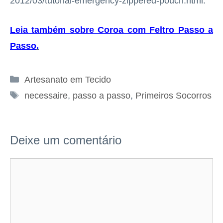
2012/03/tutorial-emergency-zippered-pouch.html.
Leia também sobre Coroa com Feltro Passo a
Passo
.
Categorias
Artesanato em Tecido
Tags
necessaire
,
passo a passo
,
Primeiros Socorros
Deixe um comentário
Comentário