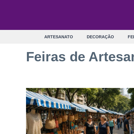
Pular
para
o
conteúdo
ARTESANATO
DECORAÇÃO
FE
Feiras de Artesa