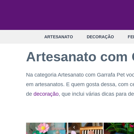
Pular
para
o
conteúdo
ARTESANATO
DECORAÇÃO
FE
Artesanato com 
Na categoria Artesanato com Garrafa Pet voc
em artesanatos. E quem gosta dessa, com ce
de
decoração
, que inclui várias dicas para