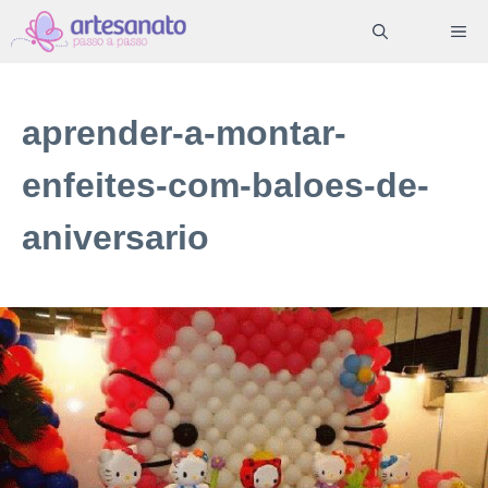
Pular
ME
para
o
conteúdo
aprender-a-montar-
enfeites-com-baloes-de-
aniversario