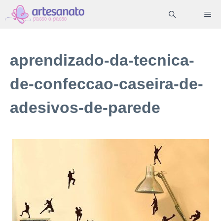
Pular
ME
para
o
conteúdo
aprendizado-da-tecnica-
de-confeccao-caseira-de-
adesivos-de-parede