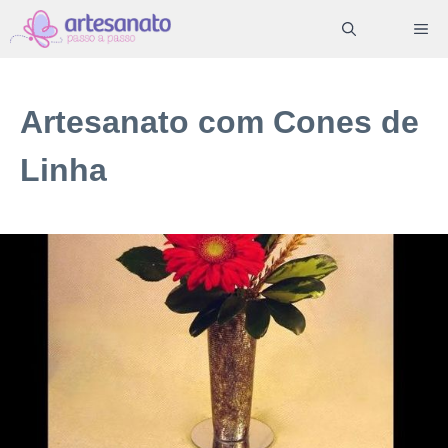
Pular
ME
para
o
conteúdo
Artesanato com Cones de
Linha