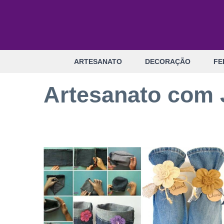
Pular
para
o
conteúdo
ARTESANATO
DECORAÇÃO
FE
Artesanato com 