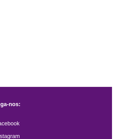
iga-nos:
acebook
nstagram