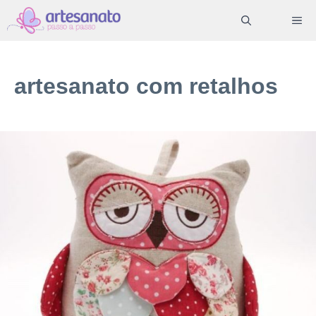
Pular
ME
para
o
conteúdo
artesanato com retalhos