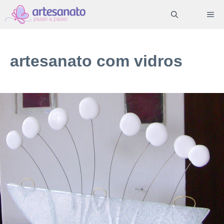
Pular
ME
para
o
conteúdo
artesanato com vidros