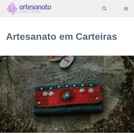
Pular
ME
para
o
conteúdo
Artesanato em Carteiras