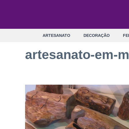
Pular
para
o
conteúdo
ARTESANATO
DECORAÇÃO
FE
artesanato-em-m