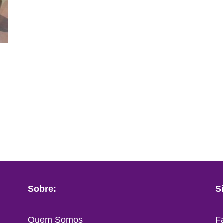
Sobre:
S
Quem Somos
F