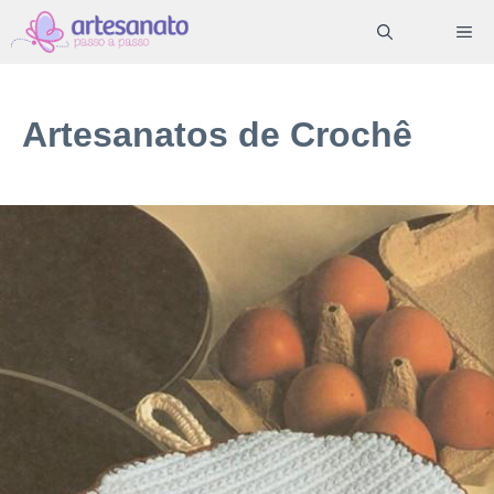
Pular
ME
para
o
conteúdo
Artesanatos de Crochê