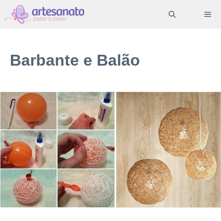
Pular
ME
para
o
conteúdo
Barbante e Balão