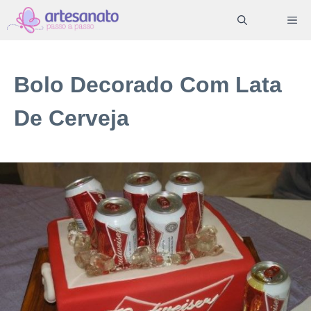
Pular
ME
para
o
conteúdo
Bolo Decorado Com Lata
De Cerveja