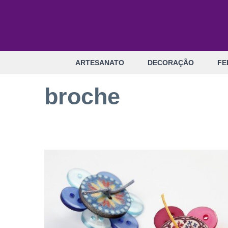
Pular
para
o
conteúdo
ARTESANATO
DECORAÇÃO
FE
broche