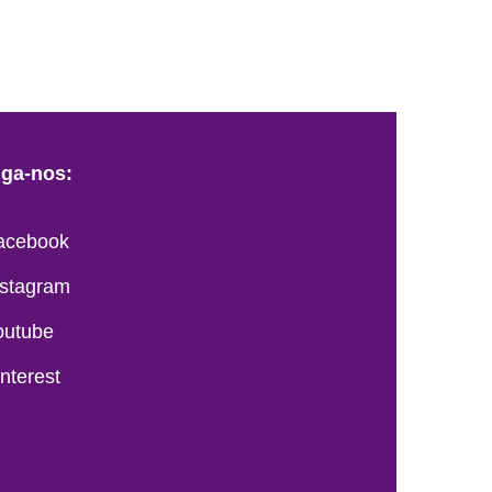
iga-nos:
acebook
nstagram
outube
interest