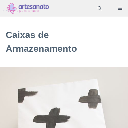
Pular
ME
para
o
conteúdo
Caixas de
Armazenamento