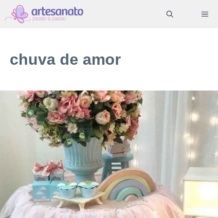
Pular
ME
para
o
conteúdo
chuva de amor