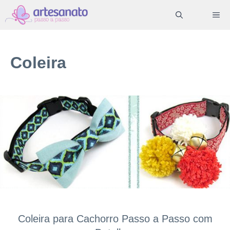
Pular
ME
para
o
conteúdo
Coleira
Coleira para Cachorro Passo a Passo com