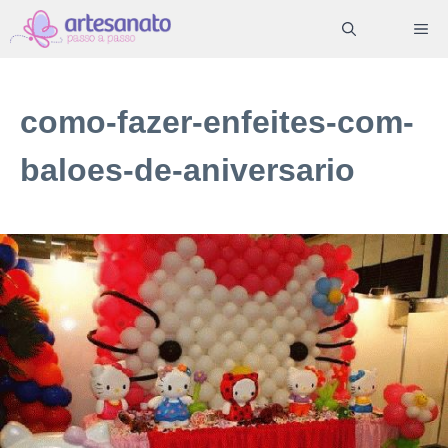
Pular
ME
para
o
conteúdo
como-fazer-enfeites-com-
baloes-de-aniversario