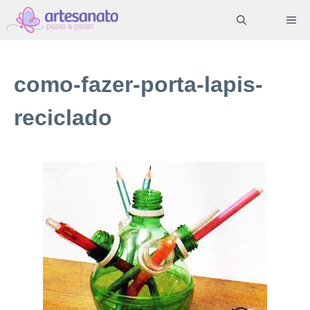
Pular
ME
para
o
conteúdo
como-fazer-porta-lapis-
reciclado