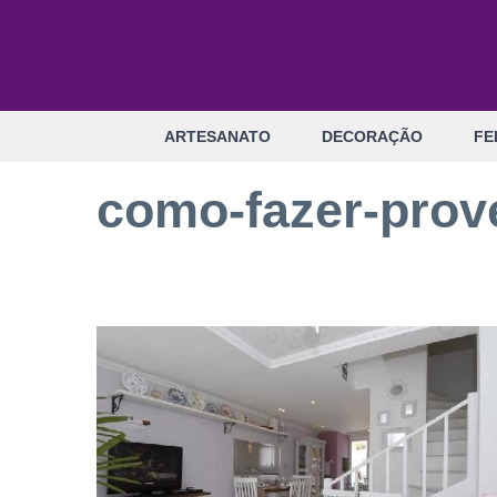
Pular
para
o
conteúdo
ARTESANATO
DECORAÇÃO
FE
como-fazer-prov