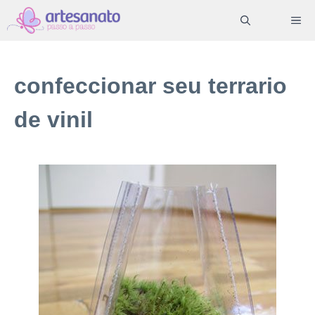
Pular
ME
para
o
conteúdo
confeccionar seu terrario
de vinil