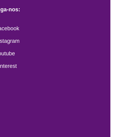
iga-nos:
acebook
nstagram
outube
interest