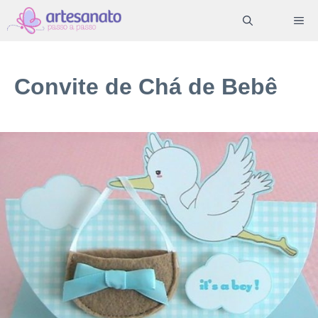
Pular
ME
para
o
conteúdo
Convite de Chá de Bebê