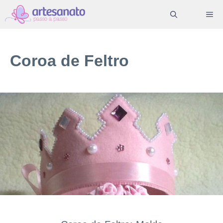
Pular
ME
para
o
conteúdo
Coroa de Feltro