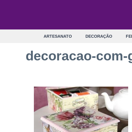
Pular
para
o
conteúdo
ARTESANATO
DECORAÇÃO
FE
decoracao-com-