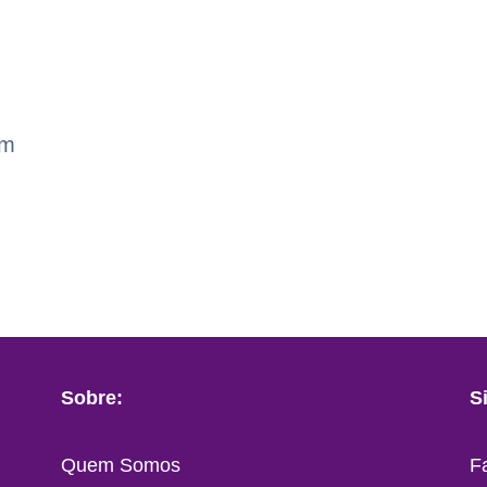
om
Sobre:
S
Quem Somos
F