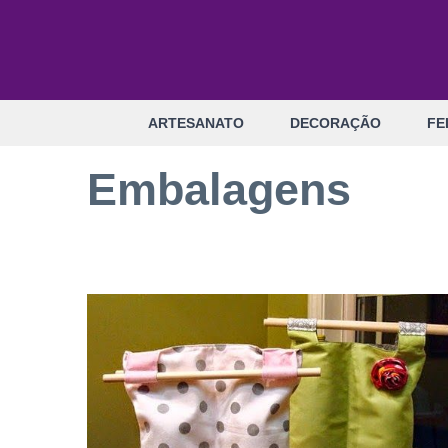
Pular
para
o
conteúdo
ARTESANATO
DECORAÇÃO
FE
Embalagens