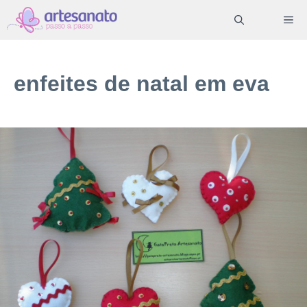
Pular
ME
para
o
conteúdo
enfeites de natal em eva