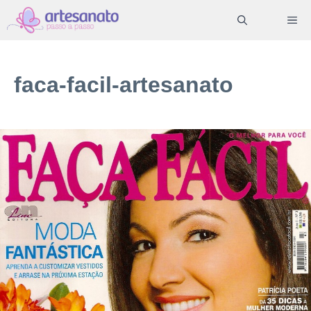
Pular
ME
para
o
conteúdo
faca-facil-artesanato