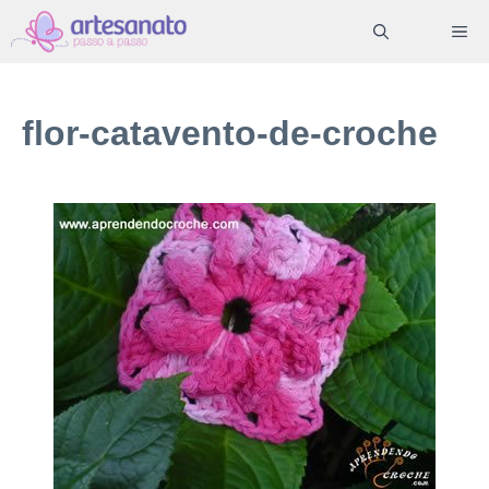
Pular
ME
para
o
conteúdo
flor-catavento-de-croche