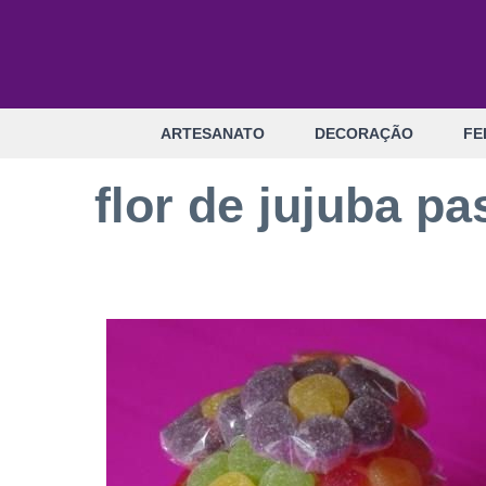
Pular
para
o
conteúdo
ARTESANATO
DECORAÇÃO
FE
flor de jujuba p