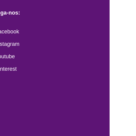
iga-nos:
acebook
nstagram
outube
interest