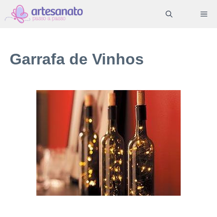
Pular
ME
para
o
conteúdo
Garrafa de Vinhos