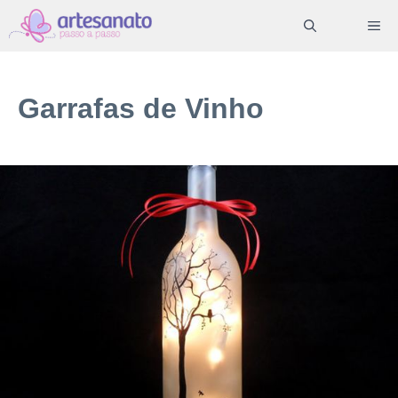
Pular
ME
para
o
conteúdo
Garrafas de Vinho