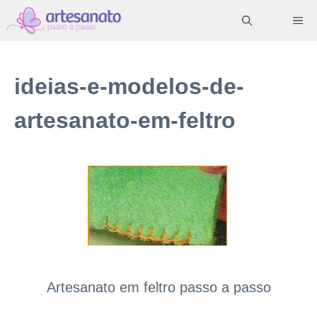
Pular
ME
para
o
conteúdo
ideias-e-modelos-de-
artesanato-em-feltro
Artesanato em feltro passo a passo