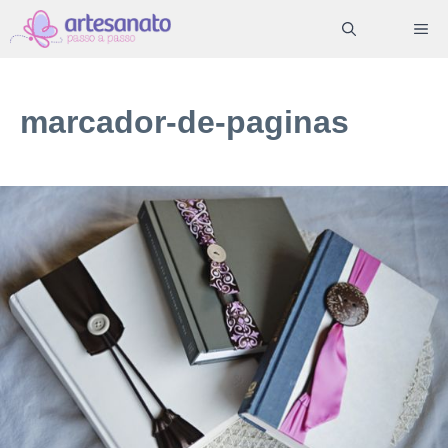
Pular
ME
para
o
conteúdo
marcador-de-paginas