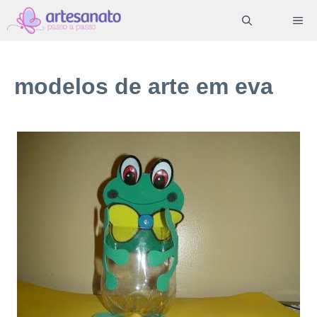
Pular
ME
para
o
conteúdo
modelos de arte em eva