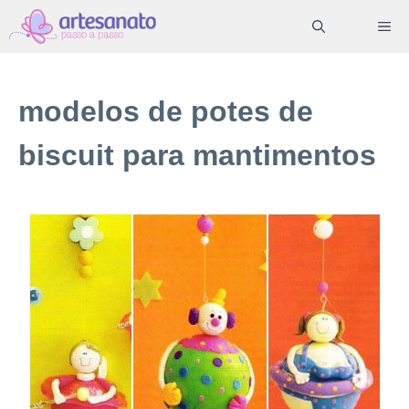
Pular
ME
para
o
conteúdo
modelos de potes de
biscuit para mantimentos