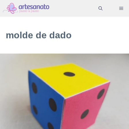
Pular
ME
para
o
conteúdo
molde de dado