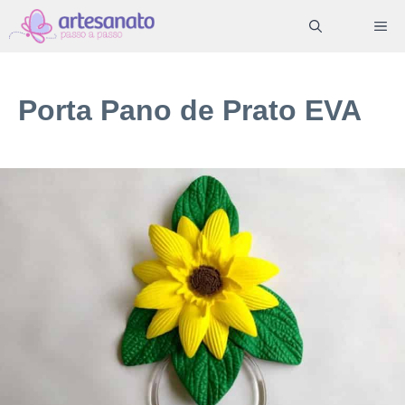
Pular
ME
para
o
conteúdo
Porta Pano de Prato EVA