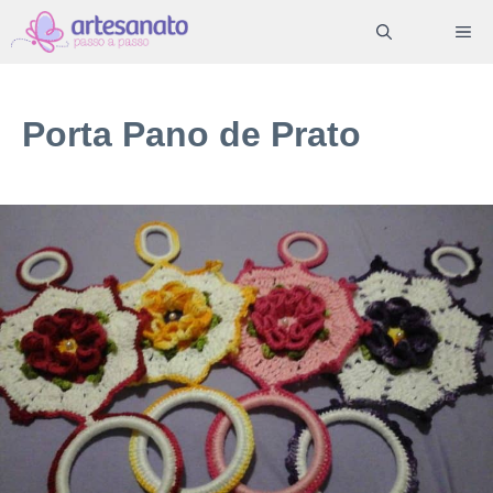
Pular
ME
para
o
conteúdo
Porta Pano de Prato