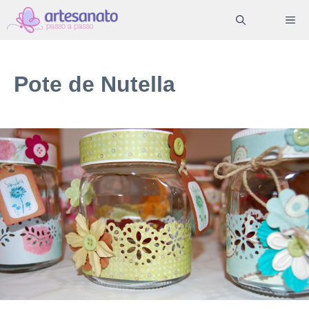
Pular
ME
para
o
conteúdo
Pote de Nutella