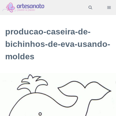
Pular
ME
para
o
conteúdo
producao-caseira-de-
bichinhos-de-eva-usando-
moldes