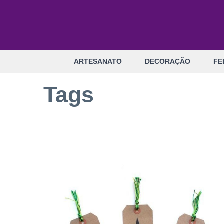
Pular
para
o
conteúdo
ARTESANATO
DECORAÇÃO
FE
Tags