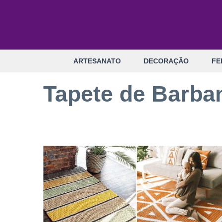
Pular
para
o
conteúdo
ARTESANATO
DECORAÇÃO
FE
Tapete de Barba