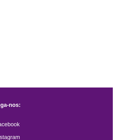
iga-nos:
acebook
nstagram