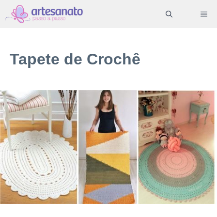
Pular
ME
para
o
conteúdo
Tapete de Crochê