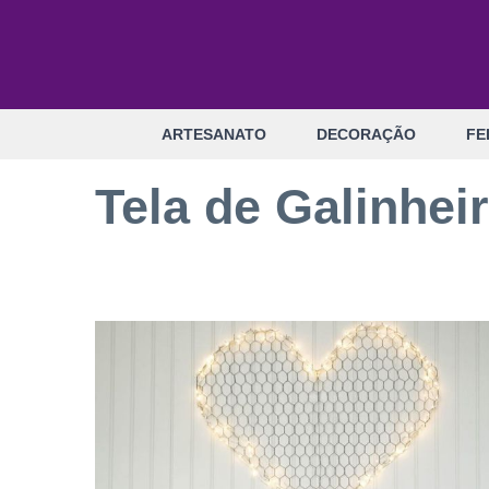
Pular
para
o
conteúdo
ARTESANATO
DECORAÇÃO
FE
Tela de Galinhei