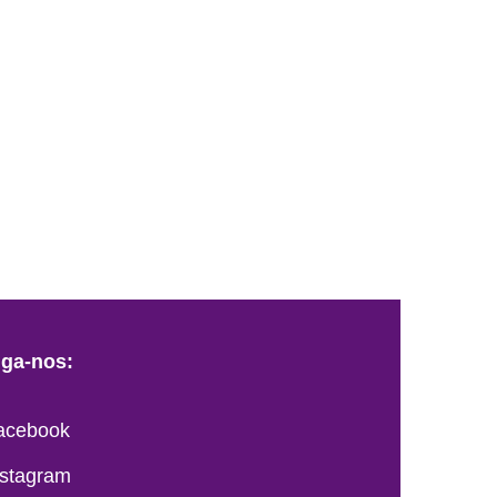
iga-nos:
acebook
nstagram