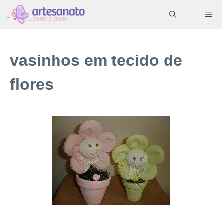
Pular
ME
para
o
conteúdo
vasinhos em tecido de
flores