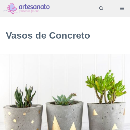
Pular
ME
para
o
conteúdo
Vasos de Concreto