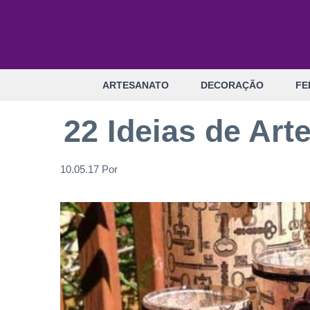
Pular
para
o
conteúdo
ARTESANATO
DECORAÇÃO
FE
22 Ideias de Ar
10.05.17
Por